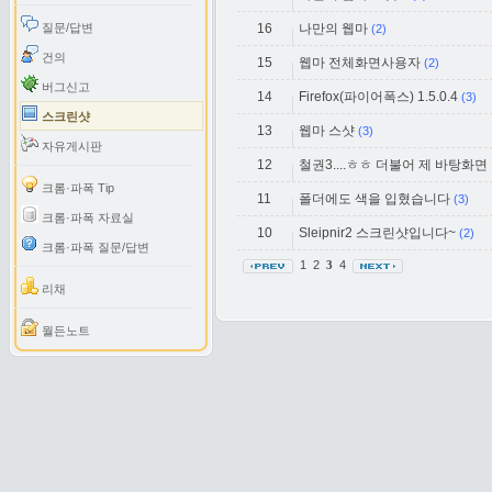
질문/답변
16
나만의 웹마
(2)
건의
15
웹마 전체화면사용자
(2)
버그신고
14
Firefox(파이어폭스) 1.5.0.4
(3)
스크린샷
13
웹마 스샷
(3)
자유게시판
12
철권3....ㅎㅎ 더불어 제 바탕화면 
크롬·파폭 Tip
11
폴더에도 색을 입혔습니다
(3)
크롬·파폭 자료실
10
Sleipnir2 스크린샷입니다~
(2)
크롬·파폭 질문/답변
1
2
4
3
리채
월든노트