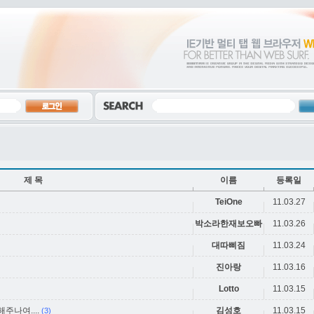
제 목
이름
등록일
TeiOne
11.03.27
박소라한재보오빠
11.03.26
대따삐짐
11.03.24
진아랑
11.03.16
Lotto
11.03.15
주나여....
김성호
11.03.15
(3)