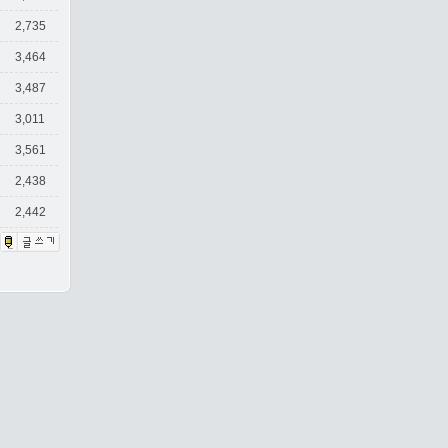
2,735
3,464
3,487
3,011
3,561
2,438
2,442