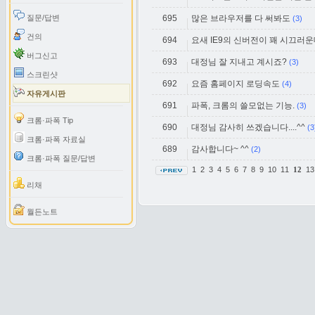
질문/답변
695
많은 브라우저를 다 써봐도
(3)
건의
694
요새 IE9의 신버전이 꽤 시끄러
버그신고
693
대정님 잘 지내고 계시죠?
(3)
스크린샷
692
요즘 홈페이지 로딩속도
(4)
자유게시판
691
파폭, 크롬의 쓸모없는 기능.
(3)
크롬·파폭 Tip
690
대정님 감사히 쓰겠습니다....^^
(3
크롬·파폭 자료실
689
감사합니다~ ^^
(2)
크롬·파폭 질문/답변
1
2
3
4
5
6
7
8
9
10
11
1
12
리채
월든노트