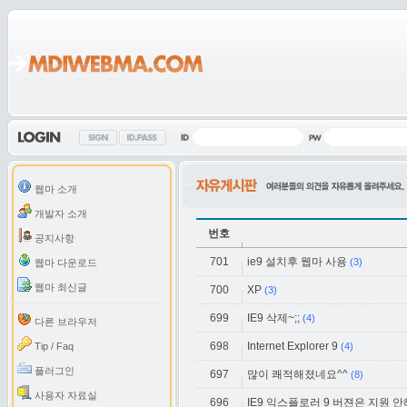
웹마 소개
개발자 소개
번호
공지사항
701
ie9 설치후 웹마 사용
(3)
웹마 다운로드
웹마 최신글
700
XP
(3)
699
IE9 삭제~;;
(4)
다른 브라우저
698
Internet Explorer 9
Tip / Faq
(4)
플러그인
697
많이 쾌적해졌네요^^
(8)
사용자 자료실
696
IE9 익스플로러 9 버젼은 지원 안해