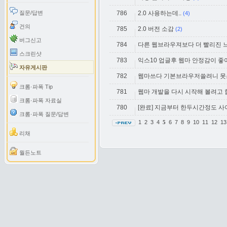
질문/답변
786
2.0 사용하는데..
(4)
건의
785
2.0 버전 소감
(2)
버그신고
784
다른 웹브라우져보다 더 빨리진 
스크린샷
783
익스10 업글후 웹마 안정감이 
자유게시판
782
웹마쓰다 기본브라우저쓸려니 
크롬·파폭 Tip
781
웹마 개발을 다시 시작해 볼려고 
크롬·파폭 자료실
780
[완료] 지금부터 한두시간정도 
크롬·파폭 질문/답변
1
2
3
4
6
7
8
9
10
11
12
1
5
리채
월든노트