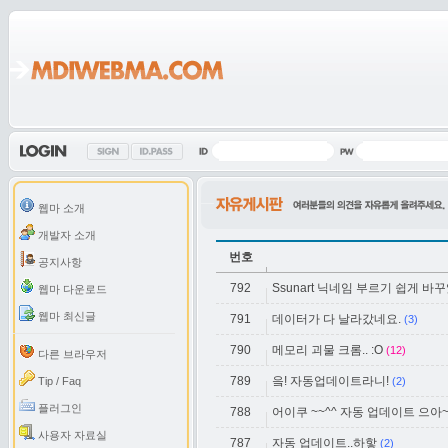
웹마 소개
개발자 소개
번호
공지사항
792
Ssunart 닉네임 부르기 쉽게 바
웹마 다운로드
웹마 최신글
791
데이터가 다 날라갔네요.
(3)
790
메모리 괴물 크롬.. :O
(12)
다른 브라우저
789
읔! 자동업데이트라니!
Tip / Faq
(2)
플러그인
788
어이쿠 ~~^^ 자동 업데이트 으아~
사용자 자료실
787
자동 업데이트..하핳
(2)