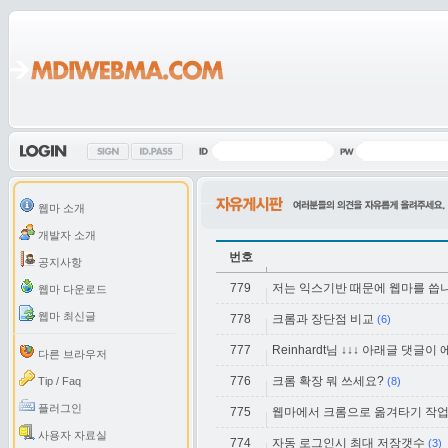
웹마 소개
개발자 소개
번호
공지사항
779
저는 익스기반 때문에 웹마를 씁니
웹마 다운로드
웹마 최신글
778
크롬과 장단점 비교
(6)
777
Reinhardt님 ↓↓↓ 아래글 댓글이
다른 브라우저
776
크롬 확장 뭐 쓰세요?
Tip / Faq
(8)
플러그인
775
웹마에서 크롬으로 옮겨타기 작업
사용자 자료실
774
자동 로그인시 최대 저장갯수
(3)