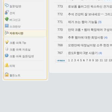
질문/답변
773
로보폼 플러그인 픽스하신 건가요? 
건의
772
추석 건강히 잘 보내세요~~ 그리
버그신고
771
제가 쓰는 웹마 기능들
(3)
스크린샷
770
만약 크롬 + 웹마 확장제어 구성
자유게시판
769
추후 웹마에 대한 희망사항
(4)
크롬·파폭 Tip
768
오랜만에 대정님이랑 소주 한잔 
크롬·파폭 자료실
767
윈도8 웹마 3분 사용기
(4)
크롬·파폭 질문/답변
1
2
3
4
5
7
8
9
10
11
12
1
6
리채
월든노트