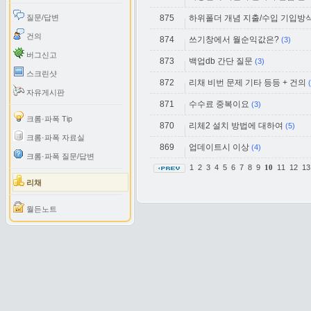
질문/답변
875
하위폴더 개념 지출/수입 기입방
건의
874
쓰기창에서 월순익값은?
(3)
버그신고
873
백업db 간단 질문
(3)
스크린샷
872
리채 비번 문제 기타 등등 + 건의
자유게시판
871
수수료 중복이요
(3)
크롬·파폭 Tip
870
리체2 설치 방법에 대하여
(5)
크롬·파폭 자료실
869
업데이트시 이상
(4)
크롬·파폭 질문/답변
1
2
3
4
5
6
7
8
9
11
12
1
10
리채
월든노트