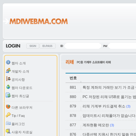
웹마 소개
개발자 소개
번호
공지사항
881
특정 계좌의 거래만 보기 가 조금
웹마 다운로드
웹마 최신글
880
PC 저장된 리채 USB로 옮기는 
879
리채 가계부 카드결제 취소
(3)
다른 브라우저
878
업데이트시 리채폴더가 없습니다
Tip / Faq
플러그인
877
계좌현황 메모란
(3)
사용자 자료실
876
다중선택 지원시 한가지 말씀 안드