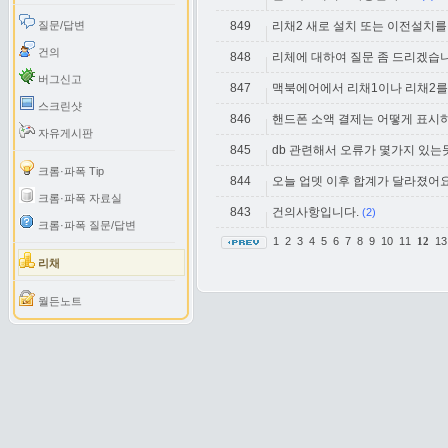
질문/답변
849
리채2 새로 설치 또는 이전설치를
건의
848
리체에 대하여 질문 좀 드리겠습니
버그신고
847
맥북에어에서 리채1이나 리채2
스크린샷
846
핸드폰 소액 결제는 어떻게 표시
자유게시판
845
db 관련해서 오류가 몇가지 있는
크롬·파폭 Tip
844
오늘 업뎃 이후 합계가 달라졌어요
크롬·파폭 자료실
843
건의사항입니다.
(2)
크롬·파폭 질문/답변
1
2
3
4
5
6
7
8
9
10
11
1
12
리채
월든노트