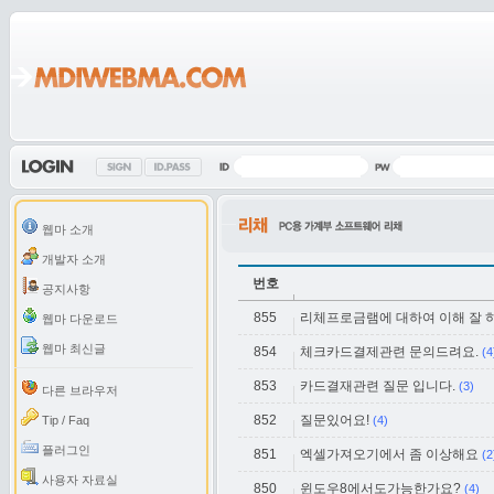
웹마 소개
개발자 소개
번호
공지사항
855
리체프로금램에 대하여 이해 잘 
웹마 다운로드
웹마 최신글
854
체크카드결제관련 문의드려요.
(4
853
카드결재관련 질문 입니다.
(3)
다른 브라우저
852
질문있어요!
Tip / Faq
(4)
플러그인
851
엑셀가져오기에서 좀 이상해요
(2
사용자 자료실
850
윈도우8에서도가능한가요?
(4)