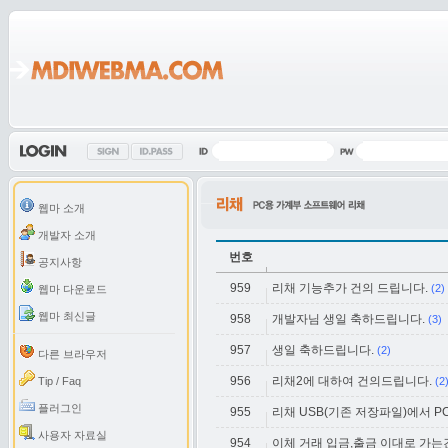
웹마 소개
개발자 소개
번호
공지사항
959
리채 기능추가 건의 드립니다.
(2)
웹마 다운로드
웹마 최신글
958
개발자님 생일 축하드립니다.
(3)
957
생일 축하드립니다.
(2)
다른 브라우저
956
리채2에 대하여 건의드립니다.
Tip / Faq
(2
플러그인
955
리채 USB(기존 저장파일)에서 
사용자 자료실
954
이체 거래 입금,출금 이대로 가는