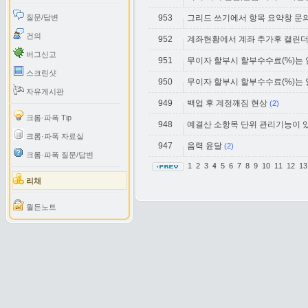
질문/답변
953
그리드 쓰기에서 항목 요약창 문
건의
952
계좌현황에서 계좌 추가후 캘린
버그신고
951
무이자 할부시 할부수수료(%)는 얼
스크린샷
950
무이자 할부시 할부수수료(%)는 
자유게시판
949
백업 후 계정깨짐 현상
(2)
크롬·파폭 Tip
948
예결산 소항목 단위 관리기능이 
크롬·파폭 자료실
947
음력 윤달
(2)
크롬·파폭 질문/답변
1
2
3
5
6
7
8
9
10
11
12
1
4
리채
월든노트