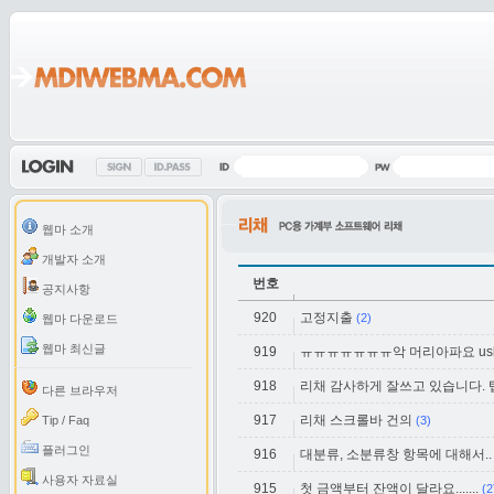
웹마 소개
개발자 소개
번호
공지사항
920
고정지출
(2)
웹마 다운로드
웹마 최신글
919
ㅠㅠㅠㅠㅠㅠㅠ악 머리아파요 usb로
918
리채 감사하게 잘쓰고 있습니다.
다른 브라우저
917
리채 스크롤바 건의
Tip / Faq
(3)
플러그인
916
대분류, 소분류창 항목에 대해서..
사용자 자료실
915
첫 금액부터 잔액이 달라요.......
(2