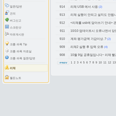
질문/답변
914
리채 USB 에서 사용
(2)
건의
913
리채 실행이 안되고 설치도 안됩니
버그신고
912
<리채를 usb에 담아쓰기 안내> 
스크린샷
911
10/10 업데이트시 오류나면서 닫
자유게시판
910
계좌 평가금액 가감이상..?
(2)
크롬·파폭 Tip
909
리채2 실행 후 입력 오류
(4)
크롬·파폭 자료실
908
10월 9일 공휴일입니다~ 리채 빨
크롬·파폭 질문/답변
1
2
3
4
5
6
8
9
10
11
12
1
7
리채
월든노트