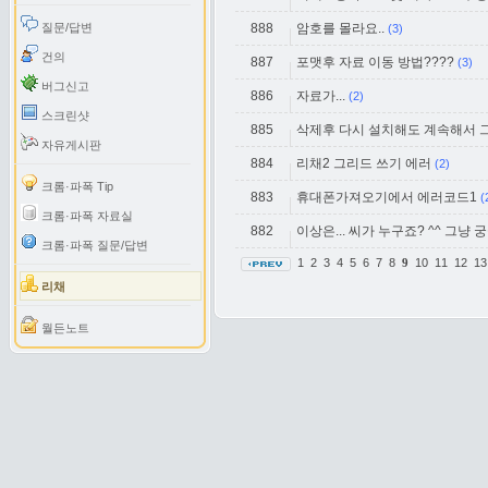
질문/답변
888
암호를 몰라요..
(3)
건의
887
포맷후 자료 이동 방법????
(3)
버그신고
886
자료가...
(2)
스크린샷
885
삭제후 다시 설치해도 계속해서 그
자유게시판
884
리채2 그리드 쓰기 에러
(2)
크롬·파폭 Tip
883
휴대폰가져오기에서 에러코드1
(
크롬·파폭 자료실
882
이상은... 씨가 누구죠? ^^ 그냥 궁
크롬·파폭 질문/답변
1
2
3
4
5
6
7
8
10
11
12
1
9
리채
월든노트