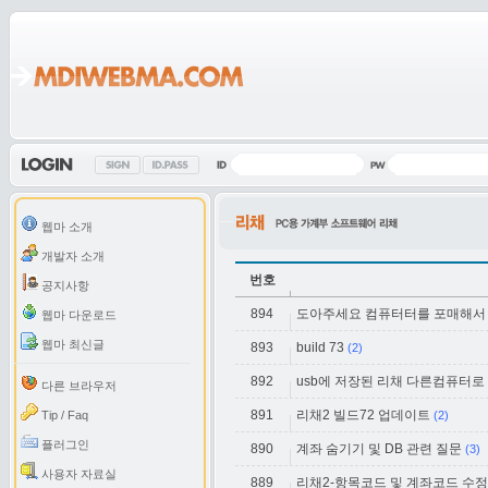
웹마 소개
개발자 소개
번호
공지사항
894
도아주세요 컴퓨터터를 포매해서
웹마 다운로드
웹마 최신글
893
build 73
(2)
892
usb에 저장된 리채 다른컴퓨터로
다른 브라우저
891
리채2 빌드72 업데이트
Tip / Faq
(2)
플러그인
890
계좌 숨기기 및 DB 관련 질문
(3)
사용자 자료실
889
리채2-항목코드 및 계좌코드 수정