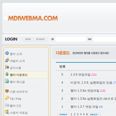
웹마 소개
개발자 소개
번호
공지사항
5
1.3.9 셋업파일
(11)
웹마 다운로드
웹마 최신글
4
비공개, 1.3.9, 실행화일만 있음
(7
3
웹마 1.3.8a 셋업파일
(12)
다른 브라우저
2
웹마 1.3.8a 실행화일만 zip으로
Tip / Faq
플러그인
1
웹마 1.3.7 셋업 파일
(4)
사용자 자료실
1
2
3
4
5
6