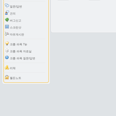
질문/답변
건의
버그신고
스크린샷
자유게시판
크롬·파폭 Tip
크롬·파폭 자료실
크롬·파폭 질문/답변
리채
월든노트