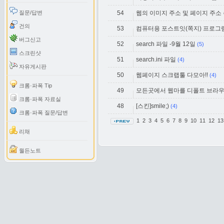
질문/답변
54
웹의 이미지 주소 및 페이지 주소
건의
53
컴퓨터용 포스트잇(쪽지) 프로그
버그신고
52
search 파일 -9월 12일
(5)
스크린샷
51
search.ini 파일
(4)
자유게시판
50
웹페이지 스크랩툴 다모아!!
(4)
크롬·파폭 Tip
49
모든곳에서 웹마를 디폴트 브라우져로 
크롬·파폭 자료실
48
[스킨]smile;)
(4)
크롬·파폭 질문/답변
1
2
3
4
5
6
7
8
9
10
11
12
1
리채
월든노트