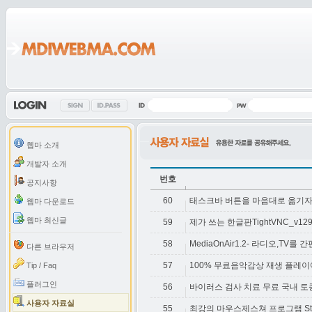
웹마 소개
개발자 소개
번호
공지사항
60
태스크바 버튼을 마음대로 옮기자 Taskb
웹마 다운로드
웹마 최신글
59
제가 쓰는 한글판TightVNC_v12
58
MediaOnAir1.2- 라디오,TV
다른 브라우저
57
100% 무료음악감상 재생 플레이어 
Tip / Faq
플러그인
56
바이러스 검사 치료 무료 국내 
사용자 자료실
55
최강의 마우스제스쳐 프로그램 Stro