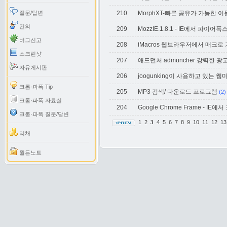
질문/답변
210
MorphXT-빠른 공유가 가능한 이뮬
건의
209
MozzIE.1.8.1 - IE에서 파이
버그신고
208
iMacros 웹브라우저에서 매크로 
스크린샷
207
애드먼처 admuncher 강력한 
자유게시판
206
joogunking이 사용하고 있는 웹
크롬·파폭 Tip
205
MP3 검색/ 다운로드 프로그램
(2)
크롬·파폭 자료실
204
Google Chrome Frame - IE에
크롬·파폭 질문/답변
1
2
4
5
6
7
8
9
10
11
12
1
3
리채
월든노트