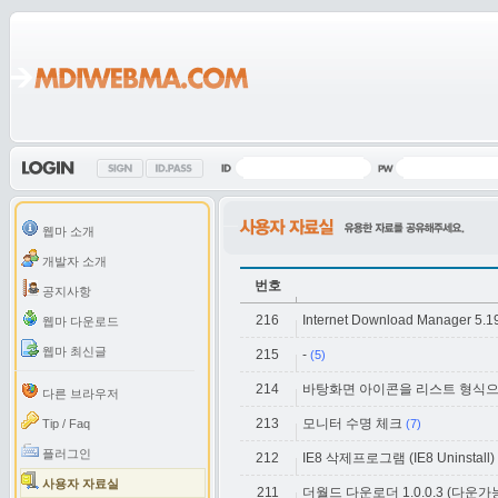
웹마 소개
개발자 소개
번호
공지사항
216
Internet Download Manager 5.19
웹마 다운로드
웹마 최신글
215
-
(5)
214
바탕화면 아이콘을 리스트 형식으
다른 브라우저
213
모니터 수명 체크
Tip / Faq
(7)
플러그인
212
IE8 삭제프로그램 (IE8 Uninstall)
사용자 자료실
211
더월드 다운로더 1.0.0.3 (다운가