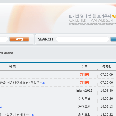
제 목
이름
등록일
김대정
07.10.09
시판을 이용해주세요.(내용없음)
김대정
07.10.06
(2)
injung2019
19.08.30
수많은별
19.05.26
거대토끼
19.02.13
(2)
두 다 실행이 되게 하는
최강오일
18.10.22
(3)