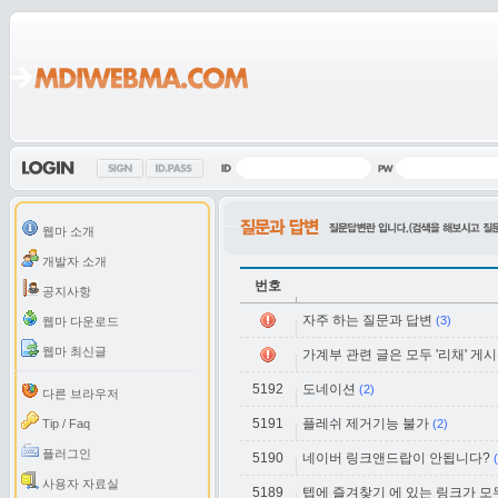
웹마 소개
개발자 소개
번호
공지사항
자주 하는 질문과 답변
(3)
웹마 다운로드
웹마 최신글
가계부 관련 글은 모두 '리채' 게
5192
도네이션
(2)
다른 브라우저
5191
플레쉬 제거기능 불가
Tip / Faq
(2)
플러그인
5190
네이버 링크앤드랍이 안됩니다?
사용자 자료실
5189
텝에 즐겨찾기 에 있는 링크가 모