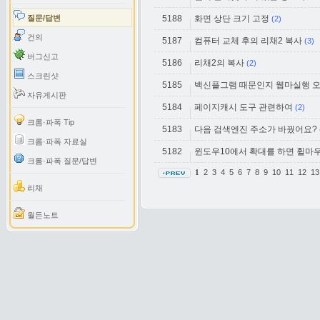
질문/답변
5188
화면 상단 크기 고정
(2)
건의
5187
컴퓨터 교체 후의 리채2 복사
(3)
버그신고
5186
리채2의 복사
(2)
스크린샷
5185
백신플그램 때문인지 웹마실행 오
자유게시판
5184
페이지캐시 도구 관련하여
(2)
크롬·파폭 Tip
5183
다음 검색엔진 주소가 바꿨어요?
크롬·파폭 자료실
5182
윈도우10에서 확대를 하면 휠마우
크롬·파폭 질문/답변
2
3
4
5
6
7
8
9
10
11
12
1
1
리채
월든노트