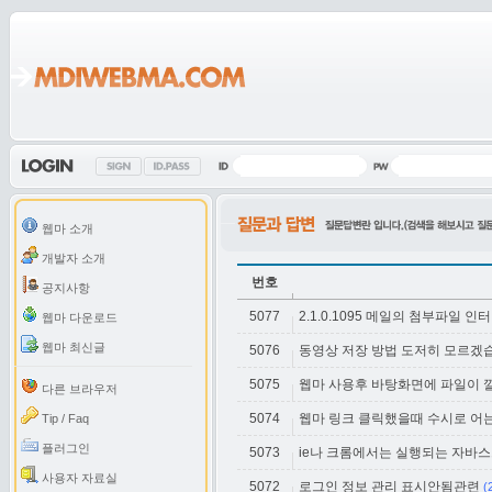
웹마 소개
개발자 소개
번호
공지사항
5077
2.1.0.1095 메일의 첨부파일 인
웹마 다운로드
웹마 최신글
5076
동영상 저장 방법 도저히 모르겠
5075
웹마 사용후 바탕화면에 파일이 
다른 브라우저
5074
웹마 링크 클릭했을때 수시로 어
Tip / Faq
플러그인
5073
ie나 크롬에서는 실행되는 자바
사용자 자료실
5072
로그인 정보 관리 표시안됨관련
(