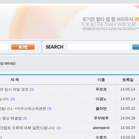
제 목
이름
등록일
터넷 임시 파일 경로
푸르르
14.05.14
(3)
습니다.
이광노
14.05.14
(3)
깔립니다. +마우스제스쳐관련
즐라탄
14.05.10
(3)
는 증상 해결법
무우배추
14.04.28
(5)
스크립트 오류에 대해 질문드립니다.
atempest
14.04.25
(2)
수호자
14.04.22
2)