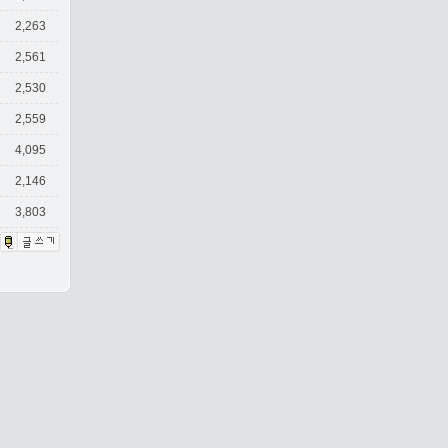
2,263
2,561
2,530
2,559
4,095
2,146
3,803