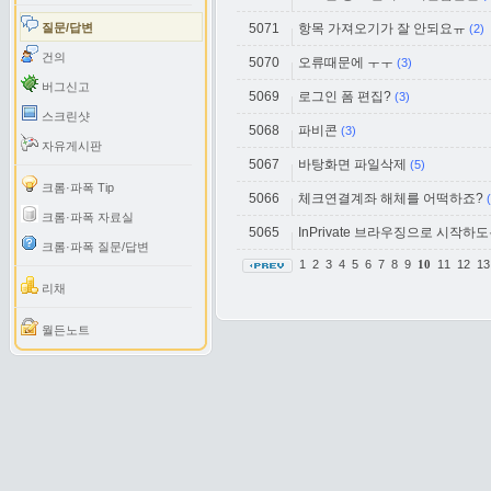
질문/답변
5071
항목 가져오기가 잘 안되요ㅠ
(2)
건의
5070
오류때문에 ㅜㅜ
(3)
버그신고
5069
로그인 폼 편집?
(3)
스크린샷
5068
파비콘
(3)
자유게시판
5067
바탕화면 파일삭제
(5)
크롬·파폭 Tip
5066
체크연결계좌 해체를 어떡하죠?
크롬·파폭 자료실
5065
InPrivate 브라우징으로 시작하
크롬·파폭 질문/답변
1
2
3
4
5
6
7
8
9
11
12
1
10
리채
월든노트