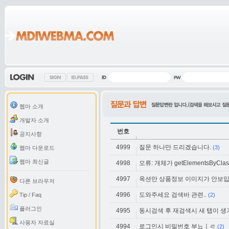
웹마 소개
개발자 소개
번호
공지사항
4999
질문 하나만 드리겠습니다.
(3)
웹마 다운로드
웹마 최신글
4998
오류: 개체가 getElementsByC
4997
옥션만 상품정보 이미지가 안보입
다른 브라우저
4996
도와주세요 검색바 관련..
Tip / Faq
(2)
플러그인
4995
동시검색 후 재검색시 새 탭이 생
사용자 자료실
4994
로그인시 비밀번호 부뇨ㅣㄹ
(2)