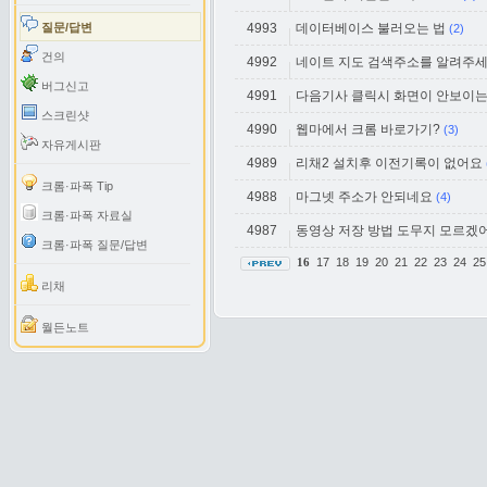
질문/답변
4993
데이터베이스 불러오는 법
(2)
건의
4992
네이트 지도 검색주소를 알려주
버그신고
4991
다음기사 클릭시 화면이 안보이는
스크린샷
4990
웹마에서 크롬 바로가기?
(3)
자유게시판
4989
리채2 설치후 이전기록이 없어요
크롬·파폭 Tip
4988
마그넷 주소가 안되네요
(4)
크롬·파폭 자료실
4987
동영상 저장 방법 도무지 모르겠어
크롬·파폭 질문/답변
17
18
19
20
21
22
23
24
2
16
리채
월든노트