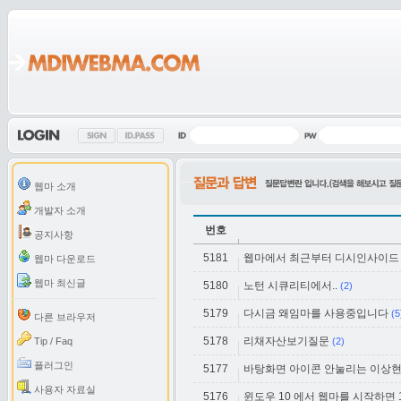
웹마 소개
개발자 소개
번호
공지사항
5181
웹마에서 최근부터 디시인사이드
웹마 다운로드
웹마 최신글
5180
노턴 시큐리티에서..
(2)
5179
다시금 왜임마를 사용중입니다
(5
다른 브라우저
5178
리채자산보기질문
Tip / Faq
(2)
플러그인
5177
바탕화면 아이콘 안눌리는 이상현상
사용자 자료실
5176
윈도우 10 에서 웹마를 시작하면 