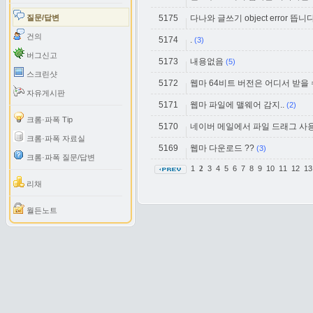
질문/답변
5175
다나와 글쓰기 object error 뜹니다
건의
5174
.
(3)
버그신고
5173
내용없음
(5)
스크린샷
5172
웹마 64비트 버전은 어디서 받을 
자유게시판
5171
웹마 파일에 맬웨어 감지..
(2)
크롬·파폭 Tip
5170
네이버 메일에서 파일 드래그 사용
크롬·파폭 자료실
5169
웹마 다운로드 ??
(3)
크롬·파폭 질문/답변
1
3
4
5
6
7
8
9
10
11
12
1
2
리채
월든노트