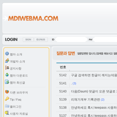
웹마 소개
개발자 소개
번호
공지사항
5142
구글 검색하면 한글이 깨지는데용.
웹마 다운로드
웹마 최신글
5141
.
(3)
5140
다음(Daum) 댓글이 오픈 댓글로
다른 브라우저
5139
리채가계부 기록관련
Tip / Faq
(2)
플러그인
5138
안녕하세요 혹시 keepass 사
사용자 자료실
5137
안녕하세요 혹시 keepass 사