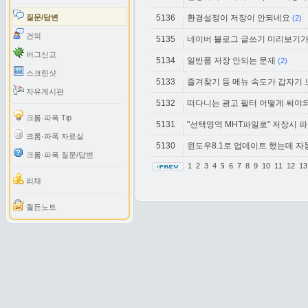
질문/답변
5136
환경설정이 저장이 안되네요
(2)
건의
5135
네이버 블로그 글쓰기 미리보기가
버그신고
5134
일반폼 저장 안되는 문제
(2)
스크린샷
5133
즐겨찾기 등 메뉴 속도가 갑자기
자유게시판
5132
떠다니는 광고 필터 어떻게 써야
크롬·파폭 Tip
5131
"선택영역 MHT파일로" 저장시 
크롬·파폭 자료실
5130
윈도우8.1로 업데이트 했는데 
크롬·파폭 질문/답변
1
2
3
4
6
7
8
9
10
11
12
1
5
리채
월든노트