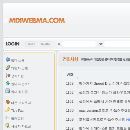
웹마 소개
개발자 소개
번호
공지사항
1163
딱한가지 Speed Dial 이거 안될
웹마 다운로드
웹마 최신글
1162
설정과 로그인 정보가 클라우드가
1161
설정에서 플레시 차단 안해도 유
다른 브라우저
1160
mac version으로도, 만들어주셨
Tip / Faq
플러그인
1159
포터블버전으로 만들어주세요
(4)
사용자 자료실
1158
웹마에 창마다 소리크기 조절을 할 