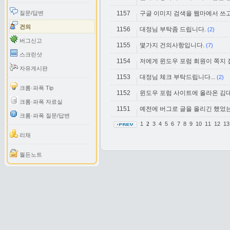
질문/답변
1157
구글 이미지 검색을 웹마에서 쓰
건의
1156
대정님 부탁좀 드립니다.
(2)
버그신고
1155
몇가지 건의사항입니다.
(7)
스크린샷
1154
저에게 윈도우 포럼 회원이 쪽지
자유게시판
1153
대정님 체크 부탁드립니다...
(2)
크롬·파폭 Tip
1152
윈도우 포럼 사이트에 올라온 김
크롬·파폭 자료실
1151
예전에 버그로 글을 올리긴 했었는데
크롬·파폭 질문/답변
1
3
4
5
6
7
8
9
10
11
12
1
2
리채
월든노트