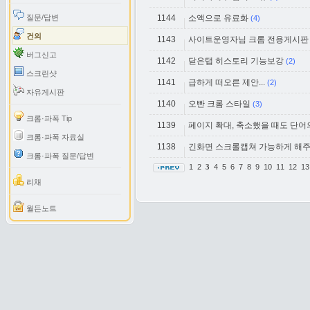
질문/답변
1144
소액으로 유료화
(4)
건의
1143
사이트운영자님 크롬 전용게시판
버그신고
1142
닫은탭 히스토리 기능보강
(2)
스크린샷
1141
급하게 떠오른 제안...
(2)
자유게시판
1140
오빤 크롬 스타일
(3)
크롬·파폭 Tip
1139
페이지 확대, 축소했을 때도 단어
크롬·파폭 자료실
1138
긴화면 스크롤캡쳐 가능하게 해
크롬·파폭 질문/답변
1
2
4
5
6
7
8
9
10
11
12
1
3
리채
월든노트