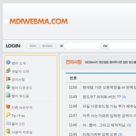
웹마 소개
개발자 소개
번호
공지사항
1150
현재탭 기준 오른쪽창들 or 왼쪽
웹마 다운로드
웹마 최신글
1149
윈도우7 최적화 버전 ??
(4)
1148
파일 다운로드창 기능 추가 해주
다른 브라우저
1147
자주 쓰는거래로 입력된 금액이 
Tip / Faq
플러그인
1146
아...웹마...그리고 제작자님.
(5)
사용자 자료실
1145
리채가계부 입력 오류
(2)