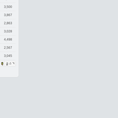
3,500
3,867
2,863
3,028
4,498
2,567
3,045