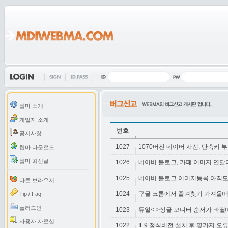
웹마 소개
개발자 소개
번호
공지사항
1027
1070버전 네이버 사전, 단축키 
웹마 다운로드
웹마 최신글
1026
네이버 블로그, 카페 이미지 연
1025
네이버 블로그 이미지등록 아직
다른 브라우저
1024
구글 크롬에서 즐겨찾기 가져올
Tip / Faq
플러그인
1023
듀얼<->싱글 모니터 순서가 바뀔
사용자 자료실
1022
IE9 정식버전 설치 후 몇가지 오