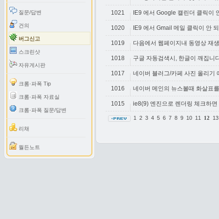
질문/답변
1021
IE9 에서 Google 캘린더 클릭이 
건의
1020
IE9 에서 Gmail 메일 클릭이 안 
버그신고
1019
다음에서 웹페이지내 동영상 재생후
스크린샷
1018
구글 자동검색시, 한글이 깨집니
자유게시판
1017
네이버 블러그/카페 사진 올리기 
크롬·파폭 Tip
1016
네이버 메인의 뉴스볼때 화살표
크롬·파폭 자료실
1015
ie8(9) 엔진으로 렌더링 체크하
크롬·파폭 질문/답변
1
2
3
4
5
6
7
8
9
10
11
1
12
리채
월든노트