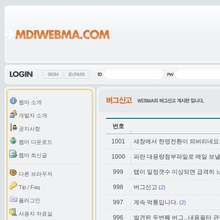
웹마 소개
개발자 소개
번호
공지사항
1001
새창에서 한영전환이 되버리네요
웹마 다운로드
웹마 최신글
1000
파란 대용량첨부파일로 메일 보낼때
999
탭이 일정갯수 이상되면 급격히 
다른 브라우저
998
버그신고
Tip / Faq
(2)
플러그인
997
계속 먹통입니다.
(2)
사용자 자료실
996
발견된 두번째 버그...내용필터 관련