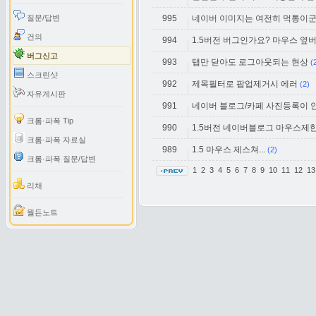
질문/답변
995
네이버 이미지는 여전히 먹통이군여
건의
994
1.5버전 버그인가요? 마우스 옆
버그신고
993
탭만 닫아도 로그아웃되는 현상
(
스크린샷
992
제목필터로 팝업제거시 에러
(2)
자유게시판
991
네이버 블로그/카페 사진등록이 
크롬·파폭 Tip
990
1.5버전 네이버블로그 마우스제
크롬·파폭 자료실
989
1.5 마우스 제스쳐...
(2)
크롬·파폭 질문/답변
1
2
3
4
5
6
7
8
9
10
11
12
1
리채
월든노트