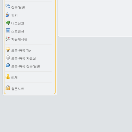
질문/답변
건의
버그신고
스크린샷
자유게시판
크롬·파폭 Tip
크롬·파폭 자료실
크롬·파폭 질문/답변
리채
월든노트