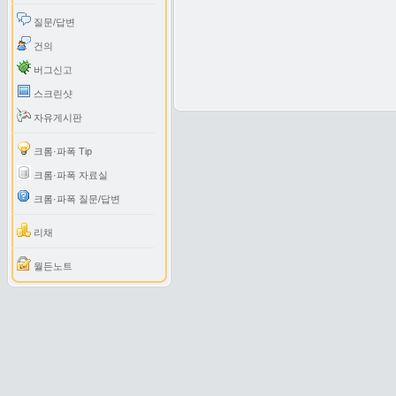
질문/답변
건의
버그신고
스크린샷
자유게시판
크롬·파폭 Tip
크롬·파폭 자료실
크롬·파폭 질문/답변
리채
월든노트