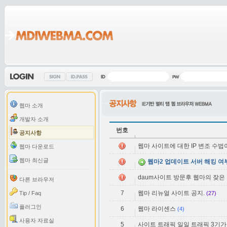
웹마 소개
개발자 소개
번호
공지사항
웹마 사이트에 대한 IP 변조 수
웹마 다운로드
웹마 최신글
웹마2 업데이트 서버 해킹 여
daum사이트 방문후 웹마의 잦은
다른 브라우저
7
웹마 리뉴얼 사이트 공지.
Tip / Faq
(27)
플러그인
6
웹마 라이센스
(4)
사용자 자료실
5
사이트 트래픽 일일 트래픽 3기가