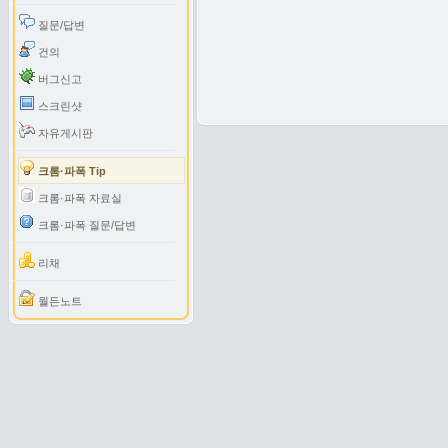
질문/답변
건의
버그신고
스크린샷
자유게시판
크롬·파폭 Tip
크롬·파폭 자료실
크롬·파폭 질문/답변
리채
월든노트