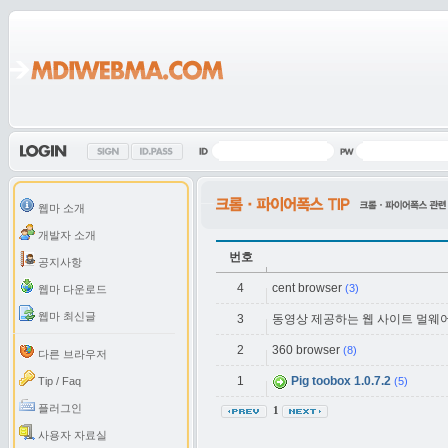
웹마 소개
개발자 소개
번호
공지사항
4
cent browser
(3)
웹마 다운로드
웹마 최신글
3
동영상 제공하는 웹 사이트 멀웨어
2
360 browser
(8)
다른 브라우저
1
Pig toobox 1.0.7.2
Tip / Faq
(5)
플러그인
1
사용자 자료실