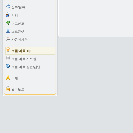
질문/답변
건의
버그신고
스크린샷
자유게시판
크롬·파폭 Tip
크롬·파폭 자료실
크롬·파폭 질문/답변
리채
월든노트