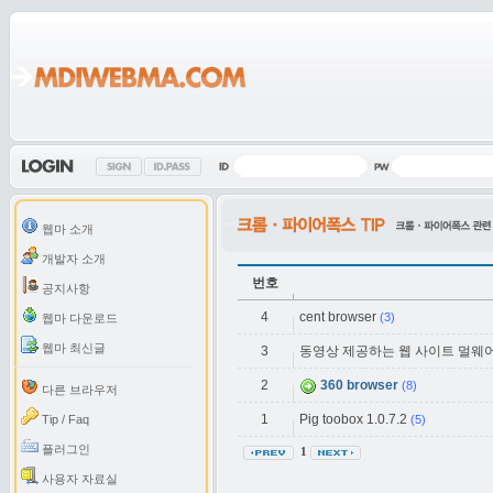
웹마 소개
개발자 소개
번호
공지사항
4
cent browser
(3)
웹마 다운로드
웹마 최신글
3
동영상 제공하는 웹 사이트 멀웨어
2
360 browser
(8)
다른 브라우저
1
Pig toobox 1.0.7.2
Tip / Faq
(5)
플러그인
1
사용자 자료실