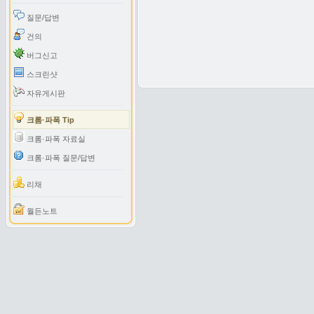
질문/답변
건의
버그신고
스크린샷
자유게시판
크롬·파폭 Tip
크롬·파폭 자료실
크롬·파폭 질문/답변
리채
월든노트