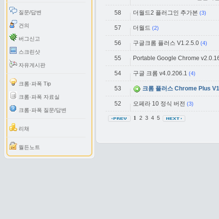
질문/답변
58
더월드2 플러그인 추가본
(3)
건의
57
더월드
(2)
버그신고
56
구글크롬 플러스 V1.2.5.0
(4)
스크린샷
55
Portable Google Chrome v2.0.1
자유게시판
54
구글 크롬 v4.0.206.1
(4)
크롬·파폭 Tip
53
크롬 플러스 Chrome Plus V1.
크롬·파폭 자료실
52
오페라 10 정식 버전
(3)
크롬·파폭 질문/답변
2
3
4
5
1
리채
월든노트