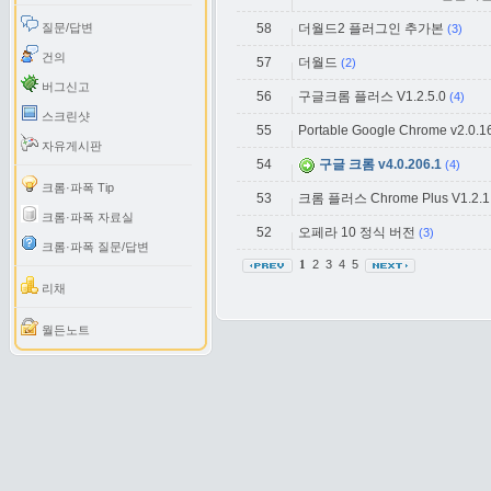
질문/답변
58
더월드2 플러그인 추가본
(3)
건의
57
더월드
(2)
버그신고
56
구글크롬 플러스 V1.2.5.0
(4)
스크린샷
55
Portable Google Chrome v2.0.1
자유게시판
54
구글 크롬 v4.0.206.1
(4)
크롬·파폭 Tip
53
크롬 플러스 Chrome Plus V1.2.1
크롬·파폭 자료실
52
오페라 10 정식 버전
(3)
크롬·파폭 질문/답변
2
3
4
5
1
리채
월든노트