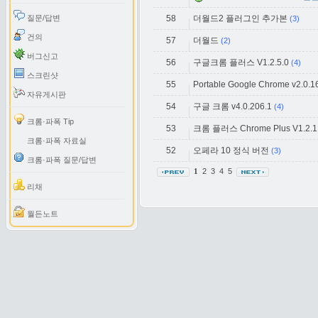
질문/답변
58
더월드2 플러그인 추가본
(3)
건의
57
더월드
(2)
버그신고
56
구글크롬 플러스 V1.2.5.0
(4)
스크린샷
55
Portable Google Chrome v2.0.1
자유게시판
54
구글 크롬 v4.0.206.1
(4)
크롬·파폭 Tip
53
크롬 플러스 Chrome Plus V1.2.1
크롬·파폭 자료실
52
오페라 10 정식 버전
(3)
크롬·파폭 질문/답변
2
3
4
5
1
리채
월든노트