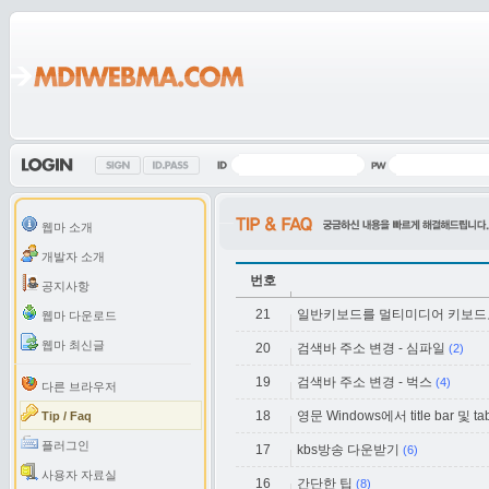
웹마 소개
개발자 소개
번호
공지사항
21
일반키보드를 멀티미디어 키보드
웹마 다운로드
웹마 최신글
20
검색바 주소 변경 - 심파일
(2)
19
검색바 주소 변경 - 벅스
(4)
다른 브라우저
18
영문 Windows에서 title bar 및 tab
Tip / Faq
플러그인
17
kbs방송 다운받기
(6)
사용자 자료실
16
간단한 팁
(8)