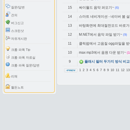
질문/답변
15
싸이월드 음악 퍼오기~
(6)
건의
14
스마트 네비게이션 - 네이버 붐 
버그신고
13
바탕화면에 최대절전모드 바로가
스크린샷
12
M.NET에서 음악 파일 받기~
(9)
자유게시판
11
클릭팝에서 고음질 ogg파일을 받
크롬·파폭 Tip
10
max mp3에서 음원 다운 받기~
(1
크롬·파폭 자료실
9
플래시 필터 두가지 방식 비교
크롬·파폭 질문/답변
1
2
3
4
5
6
7
8
9
10
11
12
1
리채
월든노트