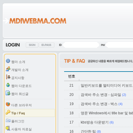
웹마 소개
개발자 소개
번호
공지사항
21
일반키보드를 멀티미디어 키보드
웹마 다운로드
웹마 최신글
20
검색바 주소 변경 - 심파일
(2)
19
검색바 주소 변경 - 벅스
(4)
다른 브라우저
18
영문 Windows에서 title bar 및 tab
Tip / Faq
플러그인
17
kbs방송 다운받기
(6)
사용자 자료실
16
간단한 팁
(8)