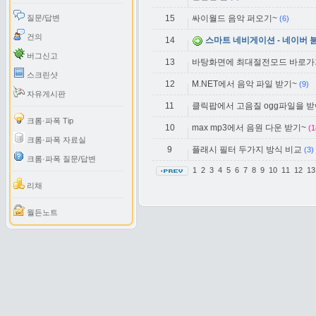
질문/답변
15
싸이월드 음악 퍼오기~
(6)
건의
14
스마트 네비게이션 - 네이버 
버그신고
13
바탕화면에 최대절전모드 바로가
스크린샷
12
M.NET에서 음악 파일 받기~
(9)
자유게시판
11
클릭팝에서 고음질 ogg파일을 받
크롬·파폭 Tip
10
max mp3에서 음원 다운 받기~
(1
크롬·파폭 자료실
9
플래시 필터 두가지 방식 비교
(3)
크롬·파폭 질문/답변
1
2
3
4
5
6
7
8
9
10
11
12
1
리채
월든노트