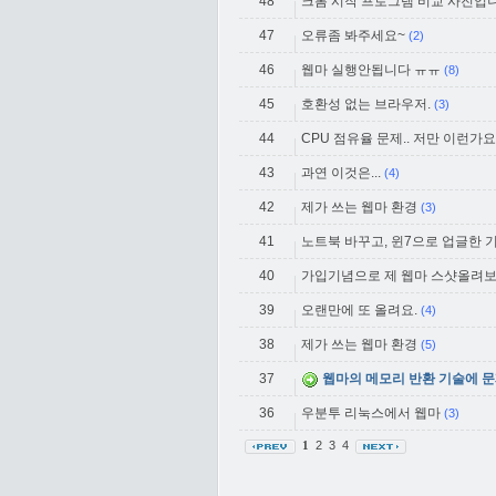
48
크롬 시작 프로그램 비교 사진입
47
오류좀 봐주세요~
(2)
46
웹마 실행안됩니다 ㅠㅠ
(8)
45
호환성 없는 브라우저.
(3)
44
CPU 점유율 문제.. 저만 이런가요
43
과연 이것은...
(4)
42
제가 쓰는 웹마 환경
(3)
41
노트북 바꾸고, 윈7으로 업글한 
40
가입기념으로 제 웹마 스샷올려보
39
오랜만에 또 올려요.
(4)
38
제가 쓰는 웹마 환경
(5)
37
웹마의 메모리 반환 기술에 문
36
우분투 리눅스에서 웹마
(3)
2
3
4
1