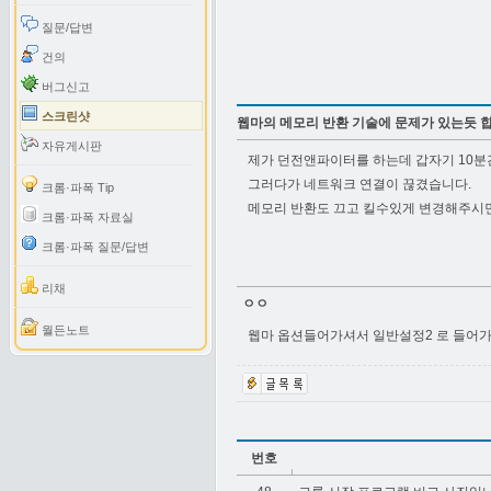
질문/답변
건의
버그신고
스크린샷
웹마의 메모리 반환 기술에 문제가 있는듯 합
자유게시판
제가 던전앤파이터를 하는데 갑자기 10분
그러다가 네트워크 연결이 끊겼습니다.
크롬·파폭 Tip
메모리 반환도 끄고 킬수있게 변경해주시
크롬·파폭 자료실
크롬·파폭 질문/답변
리채
ㅇㅇ
월든노트
웹마 옵션들어가셔서 일반설정2 로 들어가
번호