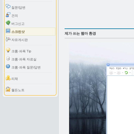
질문/답변
건의
버그신고
스크린샷
제가 쓰는 웹마 환경
자유게시판
크롬·파폭 Tip
크롬·파폭 자료실
크롬·파폭 질문/답변
리채
월든노트