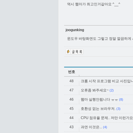
역시 웹마가 최고인거같아요 ^__^
joogunking
윈도우 바탕화면도 그렇고 정말 깔끔하게 사
번호
48
크롬 시작 프로그램 비교 사진입
47
오류좀 봐주세요~
(2)
46
웹마 실행안됩니다 ㅠㅠ
(8)
45
호환성 없는 브라우저.
(3)
44
CPU 점유율 문제.. 저만 이런가요
43
과연 이것은...
(4)