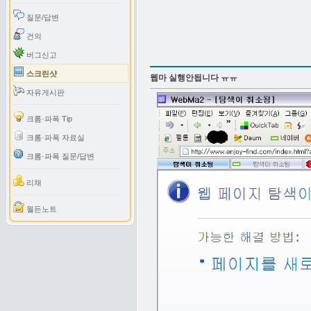
질문/답변
건의
버그신고
스크린샷
웹마 실행안됩니다 ㅠㅠ
자유게시판
크롬·파폭 Tip
크롬·파폭 자료실
크롬·파폭 질문/답변
리채
월든노트