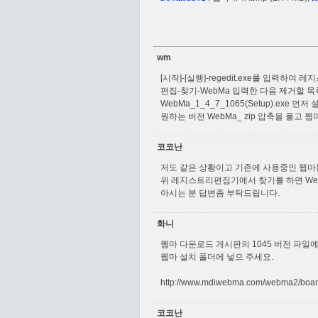
wm
[시작]-[실행]-regedit.exe를 입력하
편집-찾기-WebMa 입력한 다음 제거할 
WebMa_1_4_7_1065(Setup).exe 먼저
원하는 버전 WebMa_ zip 압축을 풀고
코코난
저도 같은 상황이고 기존에 사용중인 웹마
위 레지스트리편집기에서 찾기를 하면 We
아시는 분 답변좀 부탁드립니다.
화니
웹마 다운로드 게시판의 1045 버전 파일에 "w
웹마 설치 폴더에 넣으 주세요.
http://www.mdiwebma.com/webma2/bo
코코난