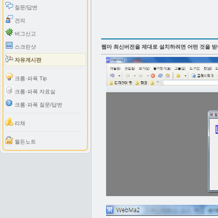
질문/답변
건의
버그신고
스크린샷
웹마 최신버전을 제대로 설치하려면 어떤 것을 받
자유게시판
크롬·파폭 Tip
크롬·파폭 자료실
크롬·파폭 질문/답변
리채
월든노트