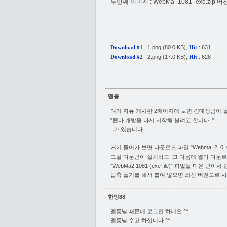
두번째 이미지 : WebMa_1081_exe.zip 버
:
1.png
(80.0 KB),
: 631
Download #1
Hit
:
2.png
(17.0 KB),
: 628
Download #2
Hit
멜룽
여기 자유 게시판 2페이지에 보면 김대정님이 올
"웹마 개발을 다시 시작해 볼려고 합니다. "
..가 있습니다.
거기 들어가 보면 다운로드 파일 "Webma_2_0_0_
그걸 다운받아 설치하고, 그 다음에 웹마 다운
"WebMa2 1081 (exe file)" 파일을 다운 
압축 풀기를 해서 붙여 넣으면 최신 버전으로 사
한방88
멜롱님 때문에 로그인 하네요 ^^
멜롱님 수고 하십니다.^^