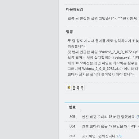
다운짱닷컴
멜룽 님 친절한 설명 고맙습니다. ^^* 편안한 밤 
멜룽
두 달 정도 지나서 웹마를 새로 설치하다가 뒤
죄송합니다.
첫 번째 언급한 파일 "Webma_2_0_0_1072.
보통 웹마는 처음 설치할 때는 (setup.exe),
제가 1072버전을 셋업 파일로 착각하는 실수를
그러니까 Webma_2_0_0_1072.zip가 아니
웹마가 설치된 폴더에 붙여넣기 해야 합니다.
번호
805
엔진 바뀐 오페라 15 버전 망했어요.
(
804
간혹 웹마의 탭을 다 닫았을 때 나타나는
803
포기하면...편해집니다.
(3)