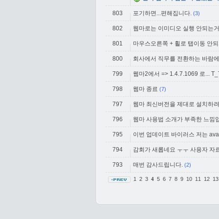
803
포기하면...편해집니다.
(3)
802
웹마로는 이미디오 실행 안되는거
801
마우스오른쪽 + 휠로 탭이동 안
800
회사에서 직무를 전환하는 바람에 
799
웹마2에서 => 1.4.7.1069 로... T_
798
웹마 종료
(7)
797
웹마 최신버전을 제대로 설치하려
796
웹마 사용법 소개가 부족한 느낌입니
795
이번 업데이트 바이러스 저는 ava
794
감회가 새롭네요 ㅜㅜ 사용자 자료
793
매번 감사드립니다.
(2)
1
2
3
5
6
7
8
9
10
11
12
1
4