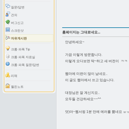
질문/답변
건의
버그신고
스크린샷
홈페이지는 그대로네요...
자유게시판
안녕하세요~
크롬·파폭 Tip
가끔 이렇게 방문합니다.
크롬·파폭 자료실
이렇게 오다보면 딱~하고 새 버전이 ㅋㅋ
크롬·파폭 질문/답변
웹마에 미련이 많이 남네요..
리채
이 글도 웹마에서 쓰고 있습니다.
월든노트
대정님은 잘 계신지요..
모두들 건강하세요~~^^
덧)아~웹서핑 1분 만에 에러를 뿜네요 ㅠ