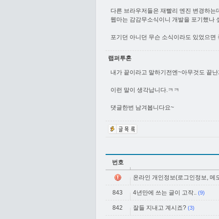
다른 브라우저들은 재빨리 엔진 변경하는
웹마는 감감무소식이니 개발을 포기했나 싶어
포기던 아니던 무슨 소식이라도 있었으면 
랩퍼투혼
내가 끝이라고 말하기전엔~아무것도 끝난게
이런 말이 생각납니다.ㅋㅋ
댓글한번 남겨봅니다요~
번호
온라인 개인정보(로그인정보, 메모)
843
4년만에 쓰는 글이 고작..
(9)
842
잘들 지내고 계시죠?
(3)