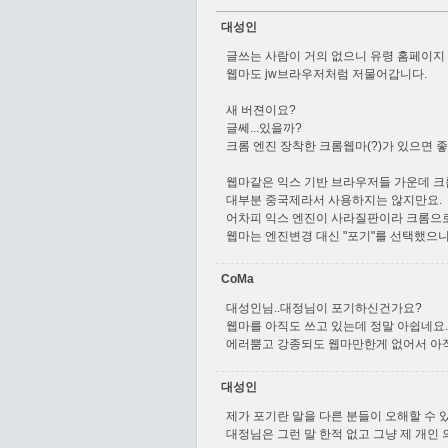
대성인
글쓰는 사람이 거의 없으니 유령 홈페이지
웹마도 jw브라우저처럼 저물어갑니다.
새 버젼이요?
글쎄...있을까?
크롬 엔진 장착한 크롬웹마(?)가 있으면 
웹마같은 익스 기반 브라우저들 가운데 크
대부분 중국제라서 사용하지는 않지만요.
어차피 익스 엔진이 사라질판이라 크롬으
웹마는 엔진변경 대신 "포기"를 선택했으
CoMa
대성인님..대정님이 포기하신건가요?
웹마를 아직도 쓰고 있는데 정말 아쉽네요.
에러뿜고 강종되도 웹마만한게 없어서 아
대성인
제가 포기란 말을 다른 분들이 오해할 수 
대정님은 그런 말 한적 없고 그냥 제 개인