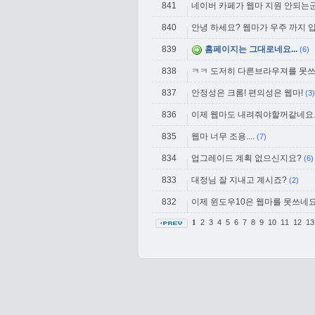
841
네이버 카페가 웹마 지원 안되는
840
안녕 하세요? 웹마가 우주 까지 입니
839
홈페이지는 그대로네요...
(6)
838
ㅋㅋ 도저히 다른브라우져를 못쓰
837
안정성은 크롬! 편의성은 웹마!
(3)
836
이제 웹마도 내려줘야할꺼같네요
835
웹마 너무 조용....
(7)
834
업그레이드 계획 없으신지요?
(6)
833
대정님 잘 지내고 계시죠?
(2)
832
이제 윈도우10은 웹마를 못쓰네
2
3
4
5
6
7
8
9
10
11
12
1
1