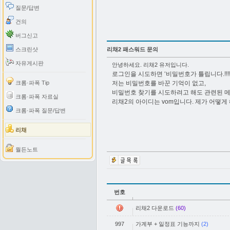
질문/답변
건의
버그신고
스크린샷
리채2 패스워드 문의
자유게시판
안녕하세요. 리채2 유저입니다.
로그인을 시도하면 ‘비밀번호가 틀립니다.!!!
크롬·파폭 Tip
저는 비밀번호를 바꾼 기억이 없고,
비밀번호 찾기를 시도하려고 해도 관련된 메
크롬·파폭 자료실
리채2의 아이디는 vom입니다. 제가 어떻게
크롬·파폭 질문/답변
리채
월든노트
번호
리채2 다운로드
(60)
997
가계부 + 일정표 기능까지
(2)