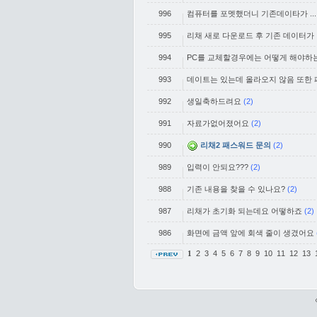
996
컴퓨터를 포멧했더니 기존데이타가 ...
995
리채 새로 다운로드 후 기존 데이터가 
994
PC를 교체할경우에는 어떻게 해야하
993
데이트는 있는데 올라오지 않음 또한
992
생일축하드려요
(2)
991
자료가없어졌어요
(2)
990
리채2 패스워드 문의
(2)
989
입력이 안되요???
(2)
988
기존 내용을 찾을 수 있나요?
(2)
987
리채가 초기화 되는데요 어떻하죠
(2)
986
화면에 금액 앞에 회색 줄이 생겼어요
2
3
4
5
6
7
8
9
10
11
12
13
1