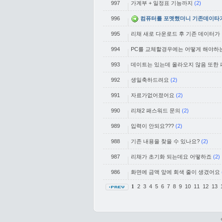
997
가계부 + 일정표 기능까지
(2)
996
컴퓨터를 포멧했더니 기존데이타가 
995
리채 새로 다운로드 후 기존 데이터가 
994
PC를 교체할경우에는 어떻게 해야하
993
데이트는 있는데 올라오지 않음 또한
992
생일축하드려요
(2)
991
자료가없어졌어요
(2)
990
리채2 패스워드 문의
(2)
989
입력이 안되요???
(2)
988
기존 내용을 찾을 수 있나요?
(2)
987
리채가 초기화 되는데요 어떻하죠
(2)
986
화면에 금액 앞에 회색 줄이 생겼어요
2
3
4
5
6
7
8
9
10
11
12
13
1