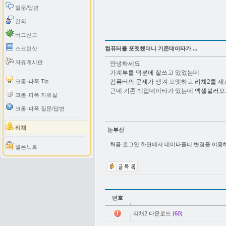
질문/답변
건의
버그신고
스크린샷
컴퓨터를 포멧했더니 기존데이타가 ...
자유게시판
안녕하세요
가계부를 덕분에 잘쓰고 있었는데
크롬·파폭 Tip
컴퓨터의 문제가 생겨 포멧하고 리체2를 새
근데 기존 백업데이타가 있는데 엑셀불러오
크롬·파폭 자료실
크롬·파폭 질문/답변
리채
눈부신
처음 로그인 화면에서 데이타폴더 변경을 이용
월든노트
번호
리채2 다운로드
(60)