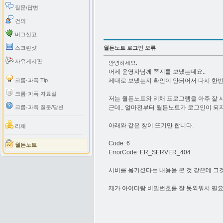
질문/답변
건의
버그신고
스크린샷
월든노트 로그인 오류
자유게시판
안녕하세요.
어제 운영자님께 쪽지를 보냈는데요..
크롬·파폭 Tip
제대로 보냈는지 확인이 안되어서 다시 한번
크롬·파폭 자료실
저는 월든노트와 리채 프로그램을 아주 잘 
크롬·파폭 질문/답변
근데.. 얼마전부터 월든노트가 로그인이 되
아래와 같은 창이 뜨기만 합니다.
리채
Code: 6
월든노트
ErrorCode::ER_SERVER_404
서버를 옮기셨다는 내용을 본 것 같은데 그
제가 아이디랑 비밀번호를 잘 못외워서 필