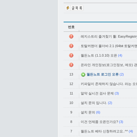
번호
레지스트리 즐겨찾기 툴: EasyRegistry
토탈커맨더 폴더바 2.1 (64bit 토탈
월든노트 (1.1.0.10) 오픈
(4)
온라인 개인정보(로그인정보, 메모) 관리
13
월든노트 로그인 오류
(2)
12
키파일이 존재하지 않습니다. 라는 오
11
알약 실시건 검사 문제
(3)
10
설치 문의 입니다.
(2)
9
설치 문의
(6)
8
이건 언제쯤 오픈인가요?
(3)
7
월든노트 베타 신청하려고요..^^
(4)