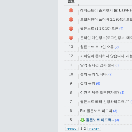
번호
레지스트리 즐겨찾기 툴: EasyRegis
토탈커맨더 폴더바 2.1 (64bit
월든노트 (1.1.0.10) 오픈
(4)
온라인 개인정보(로그인정보, 메모)
13
월든노트 로그인 오류
(2)
12
키파일이 존재하지 않습니다. 라
11
알약 실시건 검사 문제
(3)
10
설치 문의 입니다.
(2)
9
설치 문의
(6)
8
이건 언제쯤 오픈인가요?
(3)
7
월든노트 베타 신청하려고요..^^
(
6
Re: 월든노트 피드백
(3)
5
월든노트 피드백...
(3)
2
1