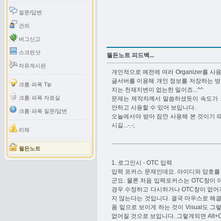
질문/답변
건의
버그신고
스크린샷
월든노트 피드백...
자유게시판
개인적으로 예전에 여러 Organizer를 
글서버를 이용해 개인 정보를 저장하는 방
크롬·파폭 Tip
지는 천재지변이 없는한 밀이죠...^^
크롬·파폭 자료실
문제는 제작자께서 말씀하셨듯이 속도가 
안하고 사용할 수 있어 보입니다.
크롬·파폭 질문/답변
오늘에서야 받아 잠깐 사용해 본 것이기 
시길...-.-;
리채
월든노트
1. 로그인시 - OTC 입력
입력 포커스 문제인데요. 아이디와 암호를 
군요. 물론 처음 입력포커스는 OTC창이
경우 수정하고 다시하거나 OTC창이 없어져
지 않는다는 것입니다. 결국 마우스로 해결
폼 밑으로 보이게 하는 것이 Visual도
없어질 것으로 보입니다. 그렇게되면 Alt+