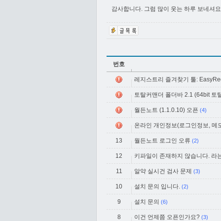
감사합니다. 그럼 많이 웃는 하루 보네셔요.
번호
레지스트리 즐겨찾기 툴: EasyRegis
토탈커맨더 폴더바 2.1 (64bit
월든노트 (1.1.0.10) 오픈
(4)
온라인 개인정보(로그인정보, 메모)
13
월든노트 로그인 오류
(2)
12
키파일이 존재하지 않습니다. 라
11
알약 실시건 검사 문제
(3)
10
설치 문의 입니다.
(2)
9
설치 문의
(6)
8
이건 언제쯤 오픈인가요?
(3)