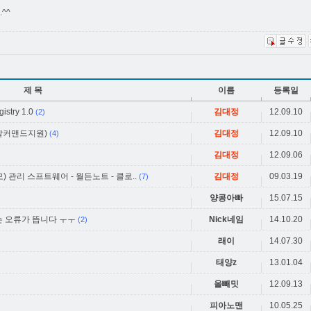
^^
제 목
이름
등록일
try 1.0
김대정
12.09.10
(2)
 토탈커맨드지원)
김대정
12.09.10
(4)
김대정
12.09.06
 관리 스프트웨어 - 월든노트 - 클로..
김대정
09.03.19
(7)
양콩아빠
15.07.15
는 오류가 뜹니다 ㅜㅜ
Nick네임
14.10.20
(2)
래이
14.07.30
태양z
13.01.04
올빼밋
12.09.13
피아노맨
10.05.25