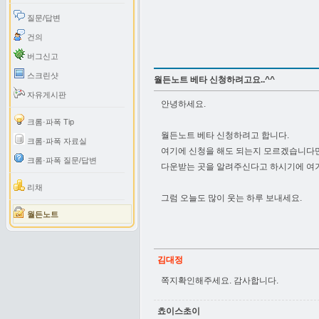
질문/답변
건의
버그신고
스크린샷
월든노트 베타 신청하려고요..^^
자유게시판
안녕하세요.
크롬·파폭 Tip
월든노트 베타 신청하려고 합니다.
크롬·파폭 자료실
여기에 신청을 해도 되는지 모르겠습니다만
크롬·파폭 질문/답변
다운받는 곳을 알려주신다고 하시기에 여기
리채
그럼 오늘도 많이 웃는 하루 보내세요.
월든노트
김대정
쪽지확인해주세요. 감사합니다.
쵸이스초이