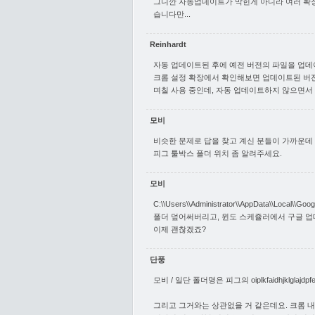
그니깐 자동업데이트가 막힌게 아니라 여러 확
습니다만...
Reinhardt
자동 업데이트된 후에 예전 버전의 파일을 업
크롬 설정 확장에서 확인해보면 업데이트된 버
며칠 사용 중인데, 자동 업데이트하지 않으면서
모비
비슷한 문제로 답을 찾고 계신 분들이 가까운데
피그 툴박스 폴더 위치 좀 알려주세요.
모비
C:\\Users\\Administrator\\AppData\\Local\\G
폴더 덮어써버리고, 윈도 스케쥴러에서 구글 업데
이제 괜찮겠죠?
단풍
모비 / 일단 폴더명은 피그의 oiplkfaidhjklglajdpf
그리고 그거와는 상관없을 거 같은데요. 크롬 