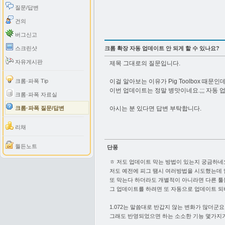
질문/답변
건의
버그신고
스크린샷
크롬 확장 자동 업데이트 안 되게 할 수 있나요?
자유게시판
제목 그대로의 질문입니다.
크롬·파폭 Tip
이걸 알아보는 이유가 Pig Toolbox 
이번 업데이트는 정말 병맛이네요.;;; 자동
크롬·파폭 자료실
크롬·파폭 질문/답변
아시는 분 있다면 답변 부탁합니다.
리채
월든노트
단풍
ㅎ 저도 업데이트 막는 방법이 있는지 궁금하네
저도 예전에 피그 땜시 여러방법을 시도했는데 
또 막는다 하더라도 개별적이 아니라면 다른 툴
그 업데이트를 하려면 또 자동으로 업데이트 되
1.072는 말씀대로 반갑지 않는 변화가 많더군요
그래도 반영되었으면 하는 소소한 기능 몇가지가