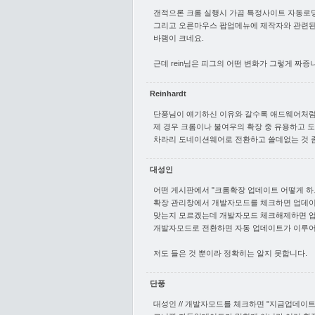
갠적으론 크롬 실행시 가끔 특정사이트 자동로딩되는
그리고 오른마우스 팝업메뉴에 제작자와 관련된
바램이 크네요.
근데 rein님은 피그의 어떤 변화가 그렇게 짜
Reinhardt
단풍님이 얘기하신 이유와 갈수록 애드웨어처럼 
제 경우 크롬이나 불여우의 확장 중 유용하고 
차라리 도네이션웨어로 전환하고 쓸데없는 것 좀
대성인
어떤 게시판에서 "크롬확장 업데이트 어떻게 하
확장 관리창에서 개발자모드를 체크하면 업데이
맞는지 모르겠는데 개발자모드 체크해제하면 업
개발자모드로 전환하면 자동 업데이트가 이루어지
저도 들은 것 뿐이라 정확히는 알지 못합니다.
단풍
대성인 // 개발자모드를 체크하면 "지금업데이트