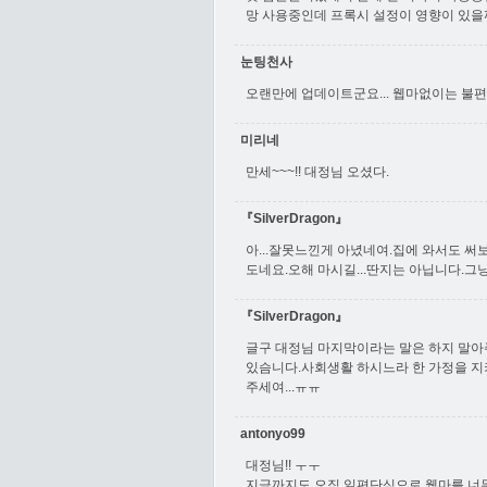
망 사용중인데 프록시 설정이 영향이 있을까
눈팅천사
오랜만에 업데이트군요... 웹마없이는 불편해
미리네
만세~~~!! 대정님 오셨다.
『SilverDragon』
아...잘못느낀게 아녔네여.집에 와서도 써보
도네요.오해 마시길...딴지는 아닙니다.그
『SilverDragon』
글구 대정님 마지막이라는 말은 하지 말
있슴니다.사회생활 하시느라 한 가정을 지
주세여...ㅠㅠ
antonyo99
대정님!! ㅜㅜ
지금까지도 오직 일편단심으로 웹마를 너무