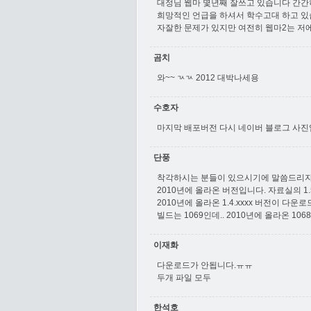
대정님 웹마 몇년째 잘쓰고 있습니다 간
희망적인 언급을 하셔서 학수고대 하고 있습
자잘한 문제가 있지만 여전히 웹마2는 저
곰치
와~~ ㄳㄳ 2012 대박나세용
수호자
마지막 배포버전 다시 네이버 블로그 사진
단풍
착각하시는 분들이 있으시기에 말씀드리자
2010년에 올라온 버전입니다. 자료실의 1
2010년에 올라온 1.4.xxxx 버전이 다
빌드는 1069인데.. 2010년에 올라온 1
이재화
다운로드가 안됩니다.ㅠㅠ
두개 파일 모두
한석호