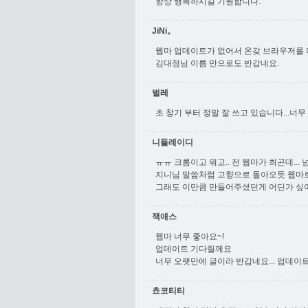
항상 행복하시길 기원합니다.
JiNi。
웹마 업데이트가 없어서 온갖 브라우저를 
김대정님 이름 만으로도 반갑네요.
벌레
초 창기 부터 정말 잘 쓰고 있습니다...너
니들레이디
ㅠㅠ 크롬이고 뭐고.. 전 웹마가 최곤데... 
지니님 말씀처럼 고향으로 돌아오듯 웹마로
그래도 이만큼 만들어주셨던게 어딘가 싶어
잭애스
웹마 너무 좋아요~!
업데이트 기다릴께요
너무 오랫만에 글이라 반갑네요... 업데
쵸코티티