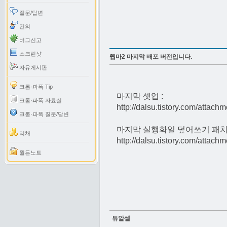
질문/답변
건의
버그신고
스크린샷
웹마2 마지막 배포 버전입니다.
자유게시판
크롬·파폭 Tip
마지막 셋업 :
크롬·파폭 자료실
http://dalsu.tistory.com/attachm
크롬·파폭 질문/답변
마지막 실행화일 덮어쓰기 패치 
리채
http://dalsu.tistory.com/attachm
월든노트
튜알셀