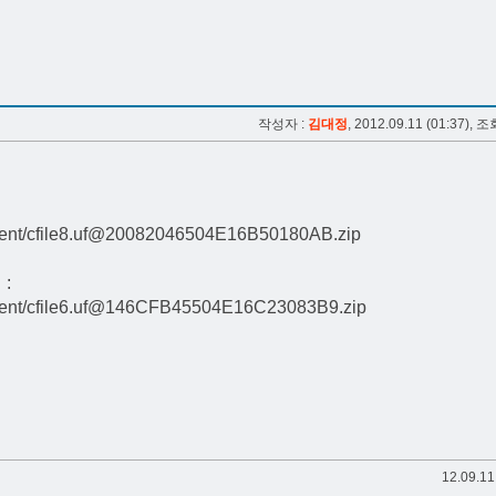
작성자 :
김대정
, 2012.09.11 (01:37), 조
ent/
cfile8.uf@20082046504E16B50180AB.zip
:
ent/
cfile6.uf@146CFB45504E16C23083B9.zip
12.09.11