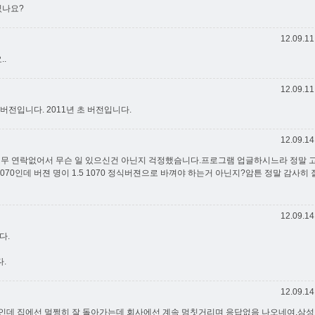
있나요?
12.09.11
..
12.09.11
버전입니다. 2011년 초 버전입니다.
12.09.14
무 연락없어서 무슨 일 있으신건 아닌지 걱정했슴니다.프로그램 업글하시느라 정말 
1070인데 버젼 명이 1.5 1070 정식버젼으로 바껴야 하는거 아닌지?암튼 정말 감사히
12.09.14
다.
.
12.09.14
인데 집에선 멀쩡히 잘 돌아가는데 회사에선 계속 멈칫거리며 응답없음 나오네여.삼성