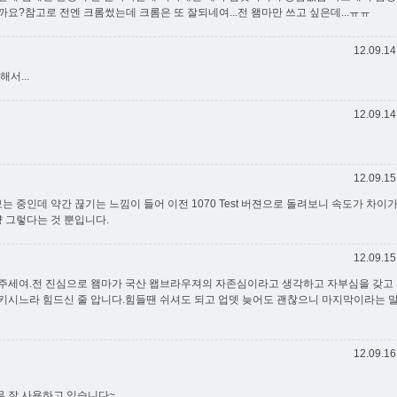
요?참고로 전엔 크롬썼는데 크롬은 또 잘되네여...전 왬마만 쓰고 싶은데...ㅠㅠ
12.09.14
서...
12.09.14
12.09.15
는 중인데 약간 끊기는 느낌이 들어 이전 1070 Test 버젼으로 돌려보니 속도가 차이
냥 그렇다는 것 뿐입니다.
12.09.15
아주세여.전 진심으로 왬마가 국산 왭브라우져의 자존심이라고 생각하고 자부심을 갖고
키시느라 힘드신 줄 압니다.힘들땐 쉬셔도 되고 업뎃 늦어도 괜찮으니 마지막이라는 
12.09.16
 잘 사용하고 있습니다~