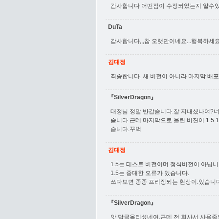
감사합니다 어떤점이 수정되었는지 알수
DuTa
감사합니다,,,참 오랫만이네요...행복하세요
김대정
죄송합니다. 새 버전이 아니라 마지막 배포
『SilverDragon』
대정님 정말 반갑슴니다.잘 지내셨나여?너
슴니다.근데 마지막으로 올린 버젼이 1.5 
슴니다.꾸벅
김대정
1.5는 테스트 버전이며 정식버전이.아닙니
1.5는 중대한 오류가 있습니다.
쓰다보면 종종 프리징되는 현상이.있습니다
『SilverDragon』
앗 답글올리셨네여.근데 전 회사서 사용중