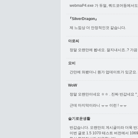
webmaP4.exe 가 듀얼, 쿼드코어등에서도
『SilverDragon』
제 느낌상 더 안정적인것 같습니다.
아로씨
정말 오랜만에 뵙네요. 잘지내시죠..? 가
모비
간만에 와봤더니 뭔가 업데이트가 있군요.
WoW
정말 오랜만이네요 ㅎㅎ . 진짜 반갑네요 ^_^
근데 마지막이라니 ㅠㅠ 이런 ! ㅠㅠ
슬기로운생활
반갑습니다. 오랜만의 게시글이라 더욱 반
이번 글로 1.5 1070 테스트 버전에서 10