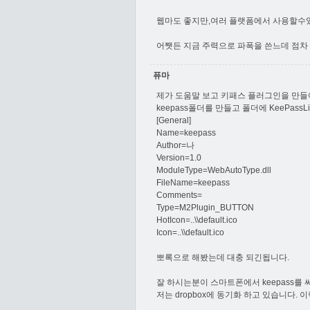
웹마도 좋지만,여러 플랫폼에서 사용할수있는
어쨋든 지금 주력으로 파폭을 쓴느데 점차
퓨마
제가 도움말 보고 키패스 플러그인을 만들
keepass폴더를 만들고 폴더에 KeePassLib
[General]
Name=keepass
Author=나
Version=1.0
ModuleType=WebAutoType.dll
FileName=keepass
Comments=
Type=M2Plugin_BUTTON
HotIcon=..\\default.ico
Icon=..\\default.ico
뽀록으로 해봤는데 대충 되긴됩니다.
잘 하시는분이 스마트폰에서 keepass를
저는 dropbox에 동기화 하고 있습니다. 