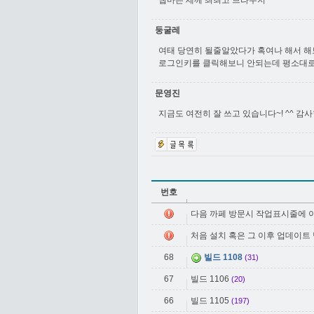
웹마는 세께 최최고 브라우저
둥굴레
여태 당연히 될줄알았다가 혹여나 해서 해
로그인키를 클릭해보니 안되는데 평소대로
문영진
지금도 여전히 잘 쓰고 있습니다~! ^^ 감사
번호
다음 까페 방문시 작업표시줄에 이
처음 설치 혹은 그 이후 업데이트
68
빌드 1108
(31)
67
빌드 1106
(20)
66
빌드 1105
(197)