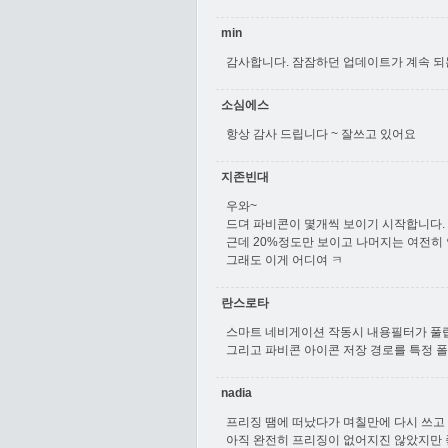
min
감사합니다. 잠잠하던 업데이트가 계속 되
소심에스
항상 감사 드립니다 ~ 잘쓰고 있어요
지존빈대
우와~
드뎌 파비콘이 몇개씩 보이기 시작합니다. 감
근데 20%정도만 보이고 나머지는 여전히
그래도 이게 어디여 ㅋ
란스로타
스마트 네비게이션 작동시 내용필터가 풀립
그리고 파비콘 아이콘 저장 경로를 특정 
nadia
프리징 땜에 떠났다가 며칠만에 다시 쓰고
아직 완전히 프리징이 없어지진 않았지만 