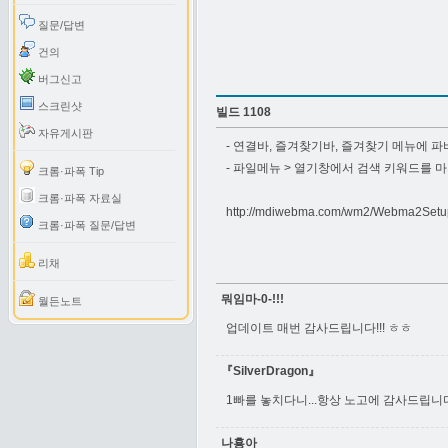
질문/답변
건의
버그신고
스크린샷
빌드 1108
자유게시판
- 연결바, 즐겨찾기바, 즐겨찾기 메뉴에 
- 파일메뉴 > 열기창에서 검색 키워드를 
크롬·파폭 Tip
크롬·파폭 자료실
http://mdiwebma.com/wm2/Webma2Setu
크롬·파폭 질문/답변
리채
뭐임마-0-!!!
월든노트
업데이트 매번 감사드립니다!!! ㅎㅎ
『SilverDragon』
1빠를 놓치다니...항상 노고에 감사드립니
나횽아