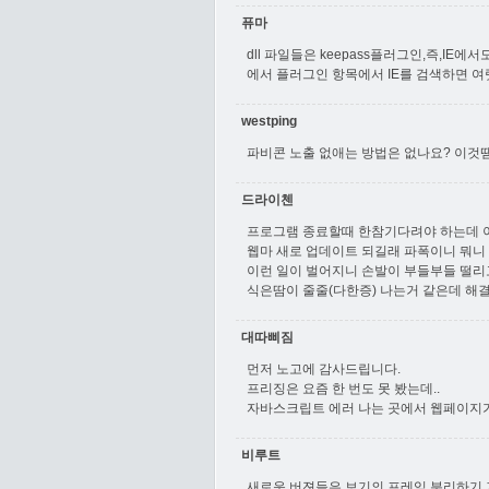
퓨마
dll 파일들은 keepass플러그인,즉,I
에서 플러그인 항목에서 IE를 검색하면 여
westping
파비콘 노출 없애는 방법은 없나요? 이것땜
드라이첸
프로그램 종료할때 한참기다려야 하는데 이
웹마 새로 업데이트 되길래 파폭이니 뭐니
이런 일이 벌어지니 손발이 부들부들 떨리
식은땀이 줄줄(다한증) 나는거 같은데 해
대따삐짐
먼저 노고에 감사드립니다.
프리징은 요즘 한 번도 못 봤는데..
자바스크립트 에러 나는 곳에서 웹페이지가
비루트
새로운 버젼들은 보기의 프레임 분리하기 거