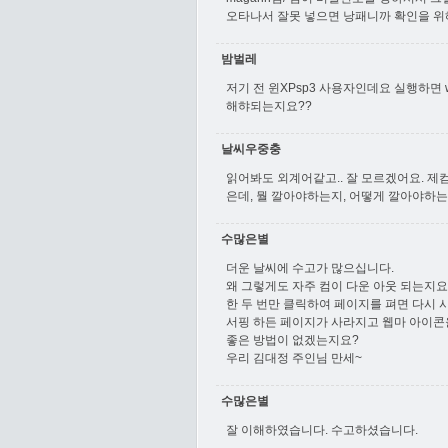
오타나서 잘못 넣으면 낭패니까 확인을 위해
밤벌레
저기 전 윈XPsp3 사용자인데요 실행하면 
해햐되는지요??
날씨우중충
읽어봐도 외계어같고.. 잘 모르겠어요. 제
은데, 뭘 깔아야하는지, 어떻게 깔아야하
수많은별
더운 날씨에 수고가 많으십니다.
왜 그렇게도 자주 컴이 다운 아웃 되는지요
한 두 번만 클릭하여 페이지를 펴면 다시 
서핑 하든 페이지가 사라지고 웹마 아이콘
좋은 방법이 없겠는지요?
우리 김대정 주인님 만세~
수많은별
잘 이해하였습니다. 수고하셨습니다.