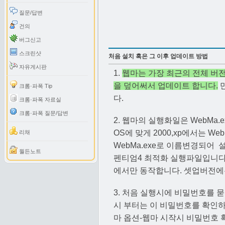
질문/답변
건의
버그신고
스크린샷
처음 설치 혹은 그 이후 업데이트 방법
자유게시판
1.
웹마는 가장 최근의 전체 버전(
을 덮어써서 업데이트 합니다.
만
크롬·파폭 Tip
다.
크롬·파폭 자료실
크롬·파폭 질문/답변
2. 웹마의 실행화일은 WebMa.
OS에 맞게 2000,xp에서는 Web
리채
WebMa.exe로 이름변경되어 설
월든노트
펜티엄4 최적화 실행파일입니다.
에서만 동작합니다. 셋업버전에
3. 처음 실행시에 비밀번호를 
시 부터는 이 비밀번호를 확인하
마 옵션-웹마 시작시 비밀번호 