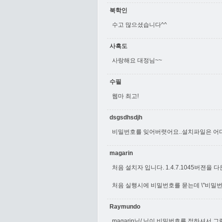
북학인
수고 많으셨습니다^^
사흑도
사랑해요 대정님~~
수필
웹마 최고!
dsgsdhsdjh
비밀번호를 잊어버렷어요..설치파일은 어
magarin
처음 설치자 입니다. 1.4.7.1045버젼
처음 실행시에 비밀번호를 묻는데 \"비밀번호
Raymundo
magarin님/ 님이 비밀번호를 정하셔서 