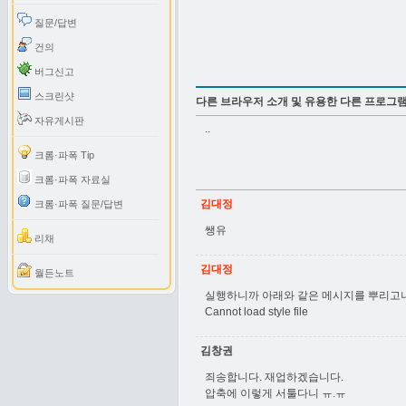
질문/답변
건의
버그신고
스크린샷
다른 브라우저 소개 및 유용한 다른 프로그
자유게시판
..
크롬·파폭 Tip
크롬·파폭 자료실
김대정
크롬·파폭 질문/답변
쌩유
리채
김대정
월든노트
실행하니까 아래와 같은 메시지를 뿌리고나
Cannot load style file
김창권
죄송합니다. 재업하겠습니다.
압축에 이렇게 서툴다니 ㅠ.ㅠ