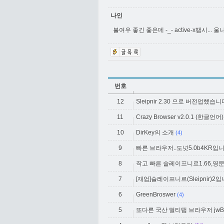
나인
불여우 좋긴 좋은데 -_- active-x땜시...
번호
12
Sleipnir 2.30 으로 버전업했습니
11
Crazy Browser v2.0.1 (한글언어)
10
DirKey의 소개
(4)
9
빠른 브라우저..도넛5.0b4KR입니
8
작고 빠른 슬레이프니르1.66,영
7
[재업]슬레이프니르(Sleipnir)
6
GreenBroswer
(4)
5
또다른 국산 멀티탭 브라우저 jwBr