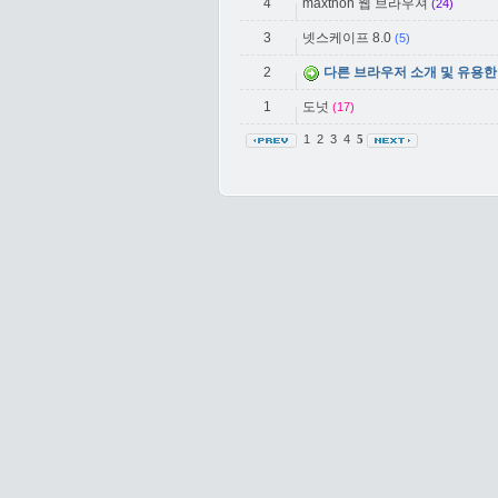
4
maxthon 웹 브라우져
(24)
3
넷스케이프 8.0
(5)
2
다른 브라우저 소개 및 유용한
1
도넛
(17)
1
2
3
4
5