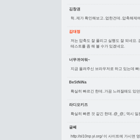
김창권
헉..제가 확인해보고..업한건데..압축해제에
김대정
저는 압축도 잘 풀리고 실행도 잘 되네요
테스트를 좀 해 볼 수가 있겠네요.
너무귀여워~
지금 올려주신 브라우저로 하고 있는데 빠르네요.
BeStNiNa
확실히 빠르긴 한데..가끔 느려질때도 있던데.
라디오키즈
확실히 빠른 것 같긴 한데..@_@;; 역시 
글쎄
http://sl10np.yi.org/
이 사이트에 가시면 영