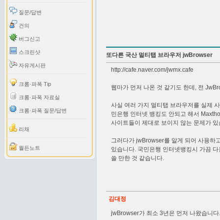
질문/답변
건의
버그신고
스크린샷
또다른 국산 멀티탭 브라우저 jwBrowser
자유게시판
http://cafe.naver.com/jwmx.cafe
크롬·파폭 Tip
웹마가 먼저 나온 것 같기도 한데, 전 JwB
크롬·파폭 자료실
사실 여러 가지 멀티탭 브라우저를 실제 사용
크롬·파폭 질문/답변
민은행 인터넷 뱅킹도 안되고 해서 Maxth
사이트들이 제대로 보이지 않는 문제가 있습
리채
그러다가 jwBrowser를 알게 되어 사
월든노트
있습니다. 국민은행 인터넷뱅킹시 가끔 다
쓸 만한 것 같습니다.
김대정
jwBrowser가 최소 3년은 먼저 나왔습니다