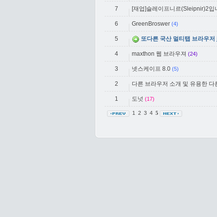
7
[재업]슬레이프니르(Sleipnir)
6
GreenBroswer
(4)
5
또다른 국산 멀티탭 브라우저 jw
4
maxthon 웹 브라우져
(24)
3
넷스케이프 8.0
(5)
2
다른 브라우저 소개 및 유용한 
1
도넛
(17)
1
2
3
4
5