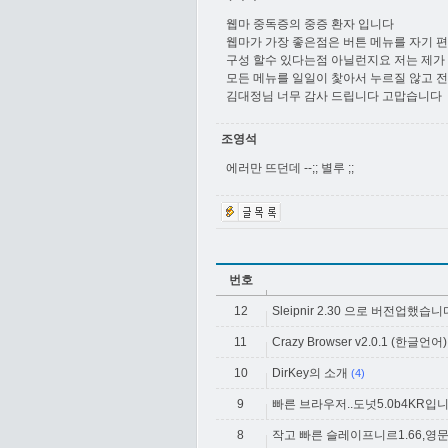
웹마 중독증의 중증 환자 입니다
웹마가 가장 좋은점은 버튼 메뉴를 자기 
구성 할수 있다는점 아닐런지요 저는 제가
모든 메뉴를 일일이 찿아서 누르질 않고 
김대정님 너무 감사 드립니다 고맙습니다
조영석
에러만 뜨던데 --;; 별루 ;;
번호
12
Sleipnir 2.30 으로 버전업했습니
11
Crazy Browser v2.0.1 (한글언어)
10
DirKey의 소개
(4)
9
빠른 브라우저..도넛5.0b4KR입니
8
작고 빠른 슬레이프니르1.66,영