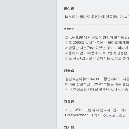
한상민
jw쓰다가 웹마로 옮겼는데 만족합니다;j
termir
흐....원도98 에서 궁합이 않맞아 포기했었
윈도 2000을 설치한 후에는 웹마를 알게되어
개발중단 사건(?)이 있었던 것도 기억나네
사용하지 않기 때문에 프로그램의 성능은 
스로 지운) 감으로 작업하시는 것으로 생
뱅글스
장길석님의 jwbrowser도 좋습니다. 
하여튼 장길석님의 jw-ware들은 너무 
의 30%정도만 제대로 쓸수나 있나 생각중입
자유인
저도 JWB의 오랜 유저 입니다.. 웹마 역시
GreenBrowser, ...) 역시 국산프로그
가시리