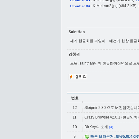
:
K-Meleon.jpg
(406.4 KB),
Download #3
H
:
K-Meleon2.jpg
(484.2 KB),
Download #4
SaintHan
제가 한글화한 파일이... 예전에 한창 한
김창권
오옷. sainthan님이 한글화하신덕으로
번호
12
Sleipnir 2.30 으로 버전업했습니
11
Crazy Browser v2.0.1 (한글언어)
10
DirKey의 소개
(4)
9
빠른 브라우저..도넛5.0b4K