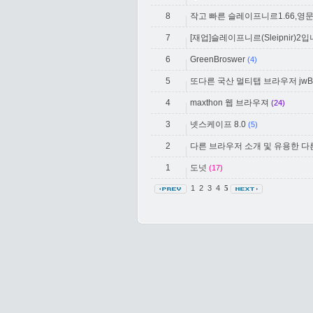
8
작고 빠른 슬레이프니르1.66,영
7
[재업]슬레이프니르(Sleipnir)
6
GreenBroswer
(4)
5
또다른 국산 멀티탭 브라우저 jwBr
4
maxthon 웹 브라우져
(24)
3
넷스케이프 8.0
(5)
2
다른 브라우저 소개 및 유용한 
1
도넛
(17)
1
2
3
4
5