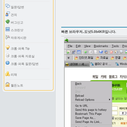
질문/답변
건의
버그신고
스크린샷
빠른 브라우저..도넛5.0b4KR입니다.
자유게시판
크롬·파폭 Tip
크롬·파폭 자료실
크롬·파폭 질문/답변
리채
월든노트